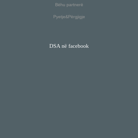
Bëhu partnerë
Pyetje&Përgjigje
DSA në facebook