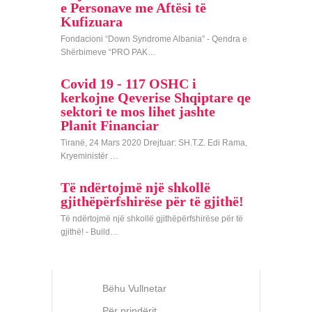
e Personave me Aftësi të
Kufizuara
Fondacioni “Down Syndrome Albania” - Qendra e
Shërbimeve “PRO PAK…
Covid 19 - 117 OSHC i
kerkojne Qeverise Shqiptare qe
sektori te mos lihet jashte
Planit Financiar
Tiranë, 24 Mars 2020 Drejtuar: SH.T.Z. Edi Rama,
Kryeministër …
Të ndërtojmë një shkollë
gjithëpërfshirëse për të gjithë!
Të ndërtojmë një shkollë gjithëpërfshirëse për të
gjithë! - Build…
Bëhu Vullnetar
Për prindërit