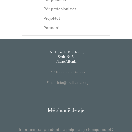
Për profesionistët
Projektet
Partnerët
Rr. "Hajredin Kumbaro",
Sauk, Nr. 5,
Tirane/Albania
Tel: +355 68 80 42 222
Email:
info@dsalbania.org
Më shumë detaje
Informim për prindërit në pritje të një fëmije me SD