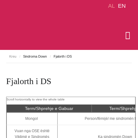
AL
EN
Kreu
/
Sindroma Down
/
Fjalorth i DS
Fjalorth i DS
Term/Shprehje e Gabuar
Term/Shprehje
Mongol
Person/fëmijë/ me sindromën 
Vuan nga OSE është
Viktimë e Sindromës
Ka sindromën Down