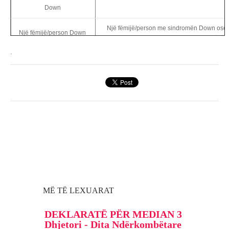
Down
Një fëmijë/person me sindromën Down ose
Një fëmijë/person Down
Down/ i lindur me sindromën 
.
Me të meta/ i çmendur
Person me aftësi të kufizuara/me veshtirësi n
/budalla
të veçanta
Çrregullim gjenetik (sqarim: dikush qe ka s
Sëmundje/e, i mangut
vuan fizikisht. Sindroma Down nuk ësh
Down (si formë e
SD (si formë e shkurtuar kur të jetë e
shkurtuar)
MË TË LEXUARAT
DEKLARATË PËR MEDIAN 3
Dhjetori - Dita Ndërkombëtare