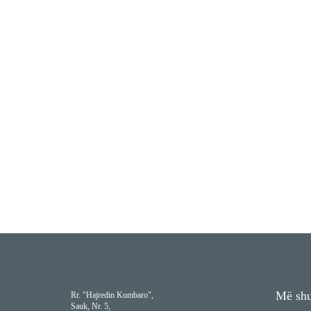
Më shu
Rr. "Hajredin Kumbaro",
Sauk, Nr. 5,