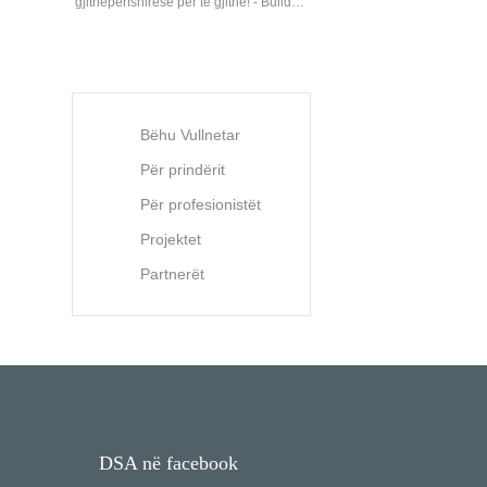
gjithëpërfshirëse për të gjithë! - Build…
Bëhu Vullnetar
Për prindërit
Për profesionistët
Projektet
Partnerët
DSA në facebook