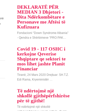
DEKLARATË PËR
MEDIAN 3 Dhjetori -
Dita Ndërkombëtare e
eve
Personave me Aftësi të
e
Kufizuara
Fondacioni “Down Syndrome Albania”
- Qendra e Shërbimeve “PRO PAK…
Covid 19 - 117 OSHC i
kerkojne Qeverise
Shqiptare qe sektori te
mos lihet jashte Planit
Financiar
Tiranë, 24 Mars 2020 Drejtuar: SH.T.Z.
Edi Rama, Kryeministër …
Të ndërtojmë një
shkollë gjithëpërfshirëse
për të gjithë!
Të ndërtojmë një shkollë