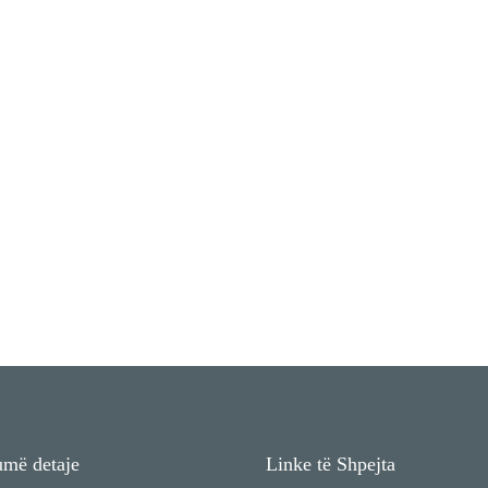
më detaje
Linke të Shpejta