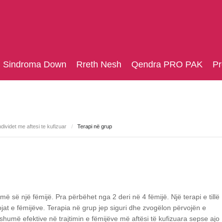
Sindroma Down
Rreth Nesh
Qendra PRO PAK
Pr
dividet me aftesi te kufizuar
/
Terapi në grup
 së një fëmijë. Pra përbëhet nga 2 deri në 4 fëmijë. Një terapi e tillë
jat e fëmijëve. Terapia në grup jep siguri dhe zvogëlon përvojën e
humë efektive në trajtimin e fëmijëve më aftësi të kufizuara sepse ajo