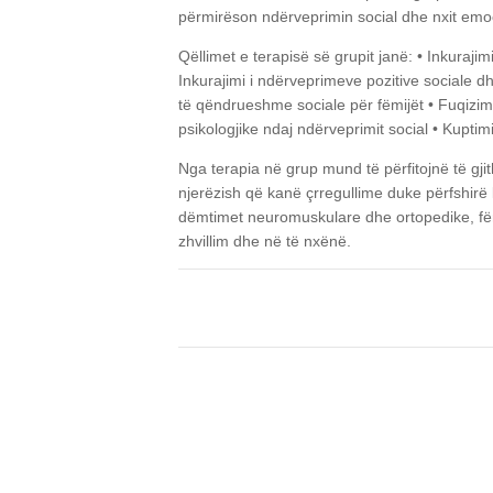
përmirëson ndërveprimin social dhe nxit emo
Qëllimet e terapisë së grupit janë:
• Inkurajim
Inkurajimi i ndërveprimeve pozitive sociale 
të qëndrueshme sociale për fëmijët
• Fuqizimi
psikologjike ndaj ndërveprimit social
• Kuptimi
Nga terapia në grup mund të përfitojnë të gj
njerëzish që kanë çrregullime duke përfshirë
dëmtimet neuromuskulare dhe ortopedike, fëm
zhvillim dhe në të nxënë.