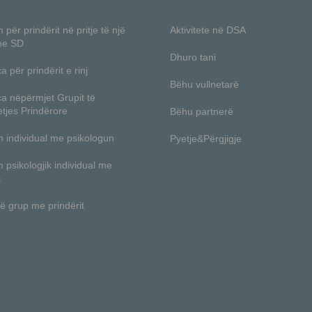
 për prindërit në pritje të një
Aktivitete në DSA
me SD
Dhuro tani
a për prindërit e rinj
Bëhu vullnetarë
ca nëpërmjet Grupit të
tjes Prindërore
Bëhu partnerë
m individual me psikologun
Pyetje&Përgjigje
m psikologjik individual me
t
ë grup me prindërit