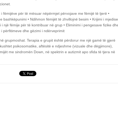
cionet.
i i fëmijëve për të mësuar nëpërmjet përvojave me fëmijë të tjerë
•
dhe bashkëpunimi
• Ndihmon fëmijët të zhvillojnë besim
• Krijimi i mjedis
 i një fëmije për të kontribuar në grup
• Eliminimi i pengesave fizike dh
 i përfitimeve dhe gëzimi i ndërveprimit
ithë grupmoshat. Terapia e grupit është përdorur me një gamë të gjerë
 kushtet psikosomatike, aftësitë e ndjeshme (vizuale dhe dëgjimore),
ijët me sindromën Down, në spektrin e autizmit apo sfida të tjera në