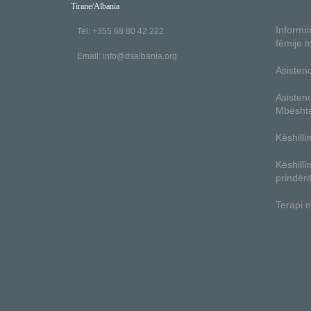
Tirane/Albania
Informim
Tel: +355 68 80 42 222
fëmije 
Email:
info@dsalbania.org
Asistenc
Asisten
Mbështe
Këshilli
Këshilli
prindëri
Terapi n