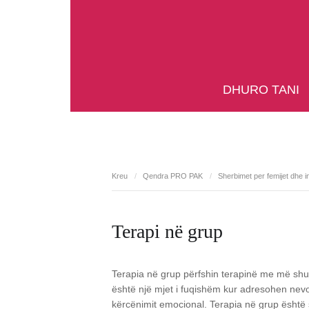
DHURO TANI
Kreu
/
Qendra PRO PAK
/
Sherbimet per femijet dhe in
Terapi në grup
Terapia në grup përfshin terapinë me më shumë
është një mjet i fuqishëm kur adresohen nevo
kërcënimit emocional. Terapia në grup është s