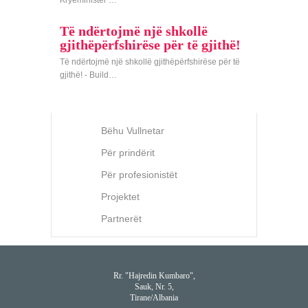
Kryeministër …
Të ndërtojmë një shkollë
gjithëpërfshirëse për të gjithë!
Të ndërtojmë një shkollë gjithëpërfshirëse për të
gjithë! - Build…
Bëhu Vullnetar
Për prindërit
Për profesionistët
Projektet
Partnerët
Rr. "Hajredin Kumbaro",
Sauk, Nr. 5,
Tirane/Albania