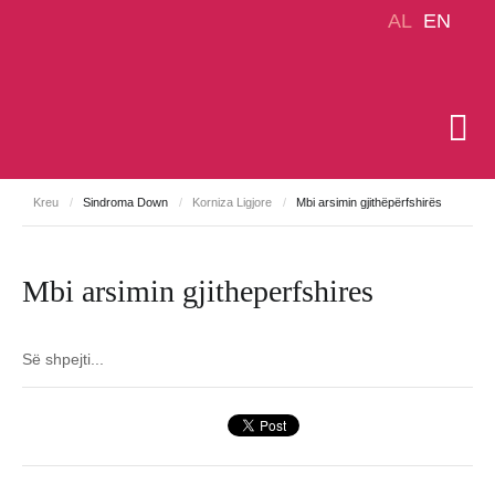
AL
EN
Kreu
/
Sindroma Down
/
Korniza Ligjore
/
Mbi arsimin gjithëpërfshirës
Mbi arsimin gjitheperfshires
Së shpejti...