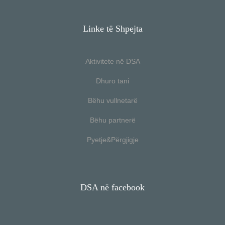
Linke të Shpejta
Aktivitete në DSA
Dhuro tani
Bëhu vullnetarë
Bëhu partnerë
Pyetje&Përgjigje
DSA në facebook