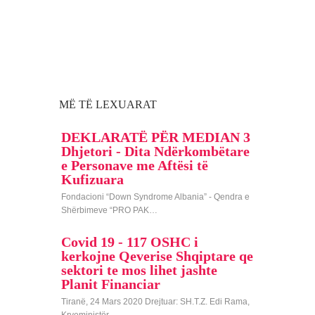
MË TË LEXUARAT
DEKLARATË PËR MEDIAN 3
Dhjetori - Dita Ndërkombëtare
e Personave me Aftësi të
Kufizuara
Fondacioni “Down Syndrome Albania” - Qendra e
Shërbimeve “PRO PAK…
Covid 19 - 117 OSHC i
kerkojne Qeverise Shqiptare qe
sektori te mos lihet jashte
Planit Financiar
Tiranë, 24 Mars 2020 Drejtuar: SH.T.Z. Edi Rama,