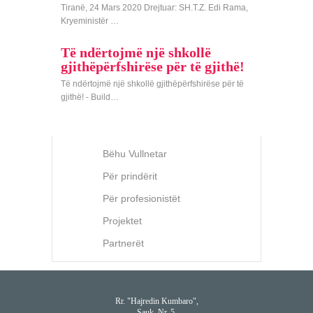
Tiranë, 24 Mars 2020 Drejtuar: SH.T.Z. Edi Rama,
Kryeministër …
Të ndërtojmë një shkollë
gjithëpërfshirëse për të gjithë!
Të ndërtojmë një shkollë gjithëpërfshirëse për të
gjithë! - Build…
Bëhu Vullnetar
Për prindërit
Për profesionistët
Projektet
Partnerët
Rr. "Hajredin Kumbaro",
Sauk, Nr. 5,