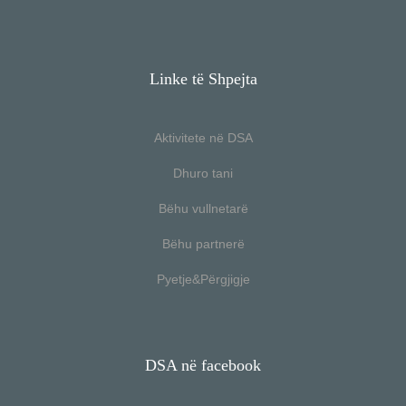
Linke të Shpejta
Aktivitete në DSA
Dhuro tani
Bëhu vullnetarë
Bëhu partnerë
Pyetje&Përgjigje
DSA në facebook