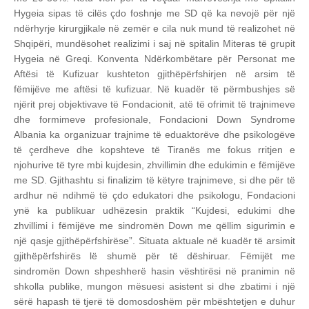
Hygeia sipas të cilës çdo foshnje me SD që ka nevojë për një
ndërhyrje kirurgjikale në zemër e cila nuk mund të realizohet në
Shqipëri, mundësohet realizimi i saj në spitalin Miteras të grupit
Hygeia në Greqi. Konventa Ndërkombëtare për Personat me
Aftësi të Kufizuar kushteton gjithëpërfshirjen në arsim të
fëmijëve me aftësi të kufizuar. Në kuadër të përmbushjes së
njërit prej objektivave të Fondacionit, atë të ofrimit të trajnimeve
dhe formimeve profesionale, Fondacioni Down Syndrome
Albania ka organizuar trajnime të eduaktorëve dhe psikologëve
të çerdheve dhe kopshteve të Tiranës me fokus rritjen e
njohurive të tyre mbi kujdesin, zhvillimin dhe edukimin e fëmijëve
me SD. Gjithashtu si finalizim të këtyre trajnimeve, si dhe për të
ardhur në ndihmë të çdo edukatori dhe psikologu, Fondacioni
ynë ka publikuar udhëzesin praktik “Kujdesi, edukimi dhe
zhvillimi i fëmijëve me sindromën Down me qëllim sigurimin e
një qasje gjithëpërfshirëse”. Situata aktuale në kuadër të arsimit
gjithëpërfshirës lë shumë për të dëshiruar. Fëmijët me
sindromën Down shpeshherë hasin vështirësi në pranimin në
shkolla publike, mungon mësuesi asistent si dhe zbatimi i një
sërë hapash të tjerë të domosdoshëm për mbështetjen e duhur