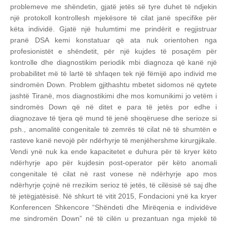
problemeve me shëndetin, gjatë jetës së tyre duhet të ndjekin
një protokoll kontrollesh mjekësore të cilat janë specifike për
këta individë. Gjatë një hulumtimi me prindërit e regjistruar
pranë DSA kemi konstatuar që ata nuk orientohen nga
profesionistët e shëndetit, për një kujdes të posaçëm për
kontrolle dhe diagnostikim periodik mbi diagnoza që kanë një
probabilitet më të lartë të shfaqen tek një fëmijë apo individ me
sindromën Down. Problem gjithashtu mbetet sidomos në qytete
jashtë Tiranë, mos diagnostikimi dhe mos komunikimi jo vetëm i
sindromës Down që në ditet e para të jetës por edhe i
diagnozave të tjera që mund të jenë shoqëruese dhe serioze si
psh., anomalitë congenitale të zemrës të cilat në të shumtën e
rasteve kanë nevojë për ndërhyrje të menjëhershme kirurgjikale.
Vendi ynë nuk ka ende kapacitetet e duhura për të kryer këto
ndërhyrje apo për kujdesin post-operator për këto anomali
congenitale të cilat në rast vonese në ndërhyrje apo mos
ndërhyrje çojnë në rrezikim serioz të jetës, të cilësisë së saj dhe
të jetëgjatësisë.
Në shkurt të vitit 2015, Fondacioni ynë ka kryer
Konferencen Shkencore “Shëndeti dhe Mirëqenia e individëve
me sindromën Down” në të cilën u prezantuan nga mjekë të