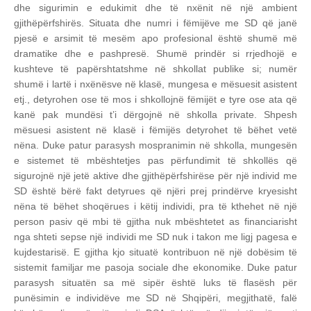
dhe sigurimin e edukimit dhe të nxënit në një ambient
gjithëpërfshirës. Situata dhe numri i fëmijëve me SD që janë
pjesë e arsimit të mesëm apo profesional është shumë më
dramatike dhe e pashpresë. Shumë prindër si rrjedhojë e
kushteve të papërshtatshme në shkollat publike si; numër
shumë i lartë i nxënësve në klasë, mungesa e mësuesit asistent
etj., detyrohen ose të mos i shkollojnë fëmijët e tyre ose ata që
kanë pak mundësi t’i dërgojnë në shkolla private. Shpesh
mësuesi asistent në klasë i fëmijës detyrohet të bëhet vetë
nëna.
Duke patur parasysh mospranimin në shkolla, mungesën
e sistemet të mbështetjes pas përfundimit të shkollës që
sigurojnë një jetë aktive dhe gjithëpërfshirëse për një individ me
SD është bërë fakt detyrues që njëri prej prindërve kryesisht
nëna të bëhet shoqërues i këtij individi, pra të kthehet në një
person pasiv që mbi të gjitha nuk mbështetet as financiarisht
nga shteti sepse një individi me SD nuk i takon me ligj pagesa e
kujdestarisë. E gjitha kjo situatë kontribuon në një dobësim të
sistemit familjar me pasoja sociale dhe ekonomike.
Duke patur
parasysh situatën sa më sipër është luks të flasësh për
punësimin e individëve me SD në Shqipëri, megjithatë, falë