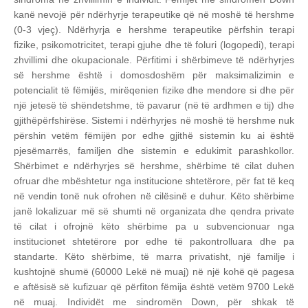
kanë nevojë për ndërhyrje terapeutike që në moshë të hershme
(0-3 vjeç). Ndërhyrja e hershme terapeutike përfshin terapi
fizike, psikomotricitet, terapi gjuhe dhe të foluri (logopedi), terapi
zhvillimi dhe okupacionale. Përfitimi i shërbimeve të ndërhyrjes
së hershme është i domosdoshëm për maksimalizimin e
potencialit të fëmijës, mirëqenien fizike dhe mendore si dhe për
një jetesë të shëndetshme, të pavarur (në të ardhmen e tij) dhe
gjithëpërfshirëse. Sistemi i ndërhyrjes në moshë të hershme nuk
përshin vetëm fëmijën por edhe gjithë sistemin ku ai është
pjesëmarrës, familjen dhe sistemin e edukimit parashkollor.
Shërbimet e ndërhyrjes së hershme, shërbime të cilat duhen
ofruar dhe mbështetur nga institucione shtetërore, për fat të keq
në vendin tonë nuk ofrohen në cilësinë e duhur. Këto shërbime
janë lokalizuar më së shumti në organizata dhe qendra private
të cilat i ofrojnë këto shërbime pa u subvencionuar nga
institucionet shtetërore por edhe të pakontrolluara dhe pa
standarte. Këto shërbime, të marra privatisht, një familje i
kushtojnë shumë (60000 Lekë në muaj) në një kohë që pagesa
e aftësisë së kufizuar që përfiton fëmija është vetëm 9700 Lekë
në muaj.
Individët me sindromën Down, për shkak të