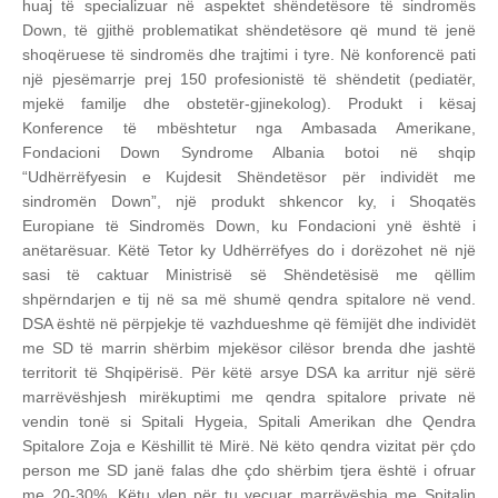
huaj të specializuar në aspektet shëndetësore të sindromës
Down, të gjithë problematikat shëndetësore që mund të jenë
shoqëruese të sindromës dhe trajtimi i tyre. Në konforencë pati
një pjesëmarrje prej 150 profesionistë të shëndetit (pediatër,
mjekë familje dhe obstetër-gjinekolog). Produkt i kësaj
Konference të mbështetur nga Ambasada Amerikane,
Fondacioni Down Syndrome Albania botoi në shqip
“Udhërrëfyesin e Kujdesit Shëndetësor për individët me
sindromën Down”, një produkt shkencor ky, i Shoqatës
Europiane të Sindromës Down, ku Fondacioni ynë është i
anëtarësuar. Këtë Tetor ky Udhërrëfyes do i dorëzohet në një
sasi të caktuar Ministrisë së Shëndetësisë me qëllim
shpërndarjen e tij në sa më shumë qendra spitalore në vend.
DSA është në përpjekje të vazhdueshme që fëmijët dhe individët
me SD të marrin shërbim mjekësor cilësor brenda dhe jashtë
territorit të Shqipërisë. Për këtë arsye DSA ka arritur një sërë
marrëvëshjesh mirëkuptimi me qendra spitalore private në
vendin tonë si Spitali Hygeia, Spitali Amerikan dhe Qendra
Spitalore Zoja e Këshillit të Mirë. Në këto qendra vizitat për çdo
person me SD janë falas dhe çdo shërbim tjera është i ofruar
me 20-30%. Këtu vlen për tu veçuar marrëvëshja me Spitalin