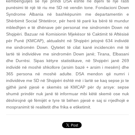
këmbënguljes së një prindi DSA është në dijeni të një rasti
punësimi të një të riu me SD në vendin tone.
Fondacioni Down
Syndrome Albania në bashkëpunim me departamentin e
Shërbimit Social Shtetëror, për herë të parë ka bërë të mundur
mbledhjen e të dhënave për personat me sindromën Down në
Shqipëri. Bazuar në Komisionin Mjekësor të Caktimit të Aftësisë
për Punë (KMCAP), aktualisht në Shqipëri jetojnë 634 individë
me sindromën Down. Qytetet të cilat kanë incidencën më të
lartë të individëve me sindromën Down janë; Tirana, Elbasani
dhe Durrësi. Sipas këtyre statistikave, në Shqipëri janë 269
individë në moshë shkollore (arsim bazë + arsim i mesëm) dhe
365 persona në moshë adulte. DSA mendon që numri i
individëve me SD në Shqipëri është më i lartë se kaq sepse jo te
gjithë janë pjesë e skemës së KMCAP për dy arsye: sepse
shumë prindër nuk janë të informuar mbi këtë skemë ose nuk
dëshirojnë që fëmijët e tyre të bëhen pjesë e saj si rrjedhojë e
mospranimit të realitetit dhe frika e etiketimit.