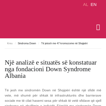
AL
EN
Kreu
/
Sindroma Down
/
Të jetosh me 47 kromozome në Shqipëri
Një analizë e situatës së konstatuar
nga fondacioni Down Syndrome
Albania
Të jesh me sindromën Down në Shqipëri është një sfidë më
vete, më shumë për shkak të infrastrukturës dhe barrierave
sociale me të cilat hasemi sesa për shkak të vetë sfidave që sjell
sindroma në zhvillimin e individit.
Fëmijët me sindromën Down