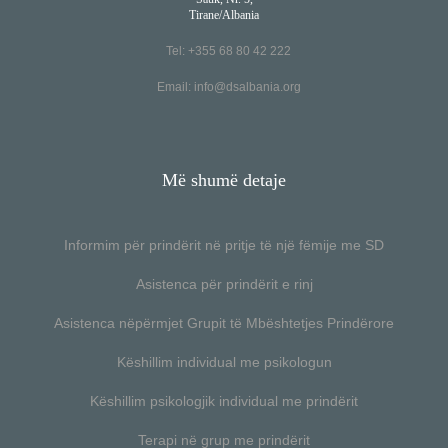
Tirane/Albania
Tel: +355 68 80 42 222
Email:
info@dsalbania.org
Më shumë detaje
Informim për prindërit në pritje të një fëmije me SD
Asistenca për prindërit e rinj
Asistenca nëpërmjet Grupit të Mbështetjes Prindërore
Këshillim individual me psikologun
Këshillim psikologjik individual me prindërit
Terapi në grup me prindërit