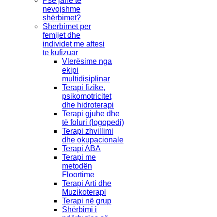
Pse janë të
nevojshme
shërbimet?
Sherbimet per
femijet dhe
individet me aftesi
te kufizuar
Vlerësime nga
ekipi
multidisiplinar
Terapi fizike,
psikomotricitet
dhe hidroterapi
Terapi gjuhe dhe
të foluri (logopedi)
Terapi zhvillimi
dhe okupacionale
Terapi ABA
Terapi me
metodën
Floortime
Terapi Arti dhe
Muzikoterapi
Terapi në grup
Shërbimi i