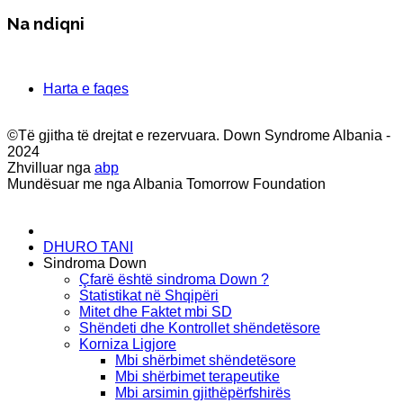
Na ndiqni
Harta e faqes
©Të gjitha të drejtat e rezervuara. Down Syndrome Albania -
2024
Zhvilluar nga
abp
Mundësuar me nga Albania Tomorrow Foundation
DHURO TANI
Sindroma Down
Çfarë është sindroma Down ?
Statistikat në Shqipëri
Mitet dhe Faktet mbi SD
Shëndeti dhe Kontrollet shëndetësore
Korniza Ligjore
Mbi shërbimet shëndetësore
Mbi shërbimet terapeutike
Mbi arsimin gjithëpërfshirës