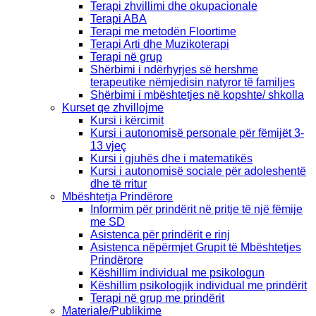
Terapi zhvillimi dhe okupacionale
Terapi ABA
Terapi me metodën Floortime
Terapi Arti dhe Muzikoterapi
Terapi në grup
Shërbimi i ndërhyrjes së hershme
terapeutike nëmjedisin natyror të familjes
Shërbimi i mbështetjes në kopshte/ shkolla
Kurset qe zhvillojme
Kursi i kërcimit
Kursi i autonomisë personale për fëmijët 3-
13 vjeç
Kursi i gjuhës dhe i matematikës
Kursi i autonomisë sociale për adoleshentë
dhe të rritur
Mbështetja Prindërore
Informim për prindërit në pritje të një fëmije
me SD
Asistenca për prindërit e rinj
Asistenca nëpërmjet Grupit të Mbështetjes
Prindërore
Këshillim individual me psikologun
Këshillim psikologjik individual me prindërit
Terapi në grup me prindërit
Materiale/Publikime