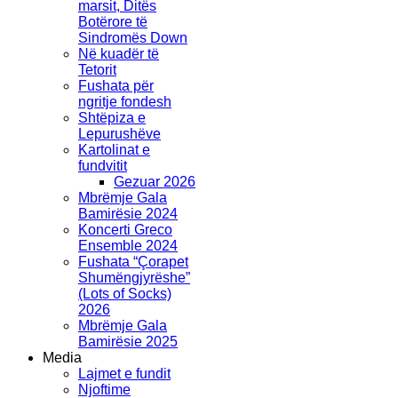
marsit, Ditës
Botërore të
Sindromës Down
Në kuadër të
Tetorit
Fushata për
ngritje fondesh
Shtëpiza e
Lepurushëve
Kartolinat e
fundvitit
Gezuar 2026
Mbrëmje Gala
Bamirësie 2024
Koncerti Greco
Ensemble 2024
Fushata “Çorapet
Shumëngjyrëshe”
(Lots of Socks)
2026
Mbrëmje Gala
Bamirësie 2025
Media
Lajmet e fundit
Njoftime