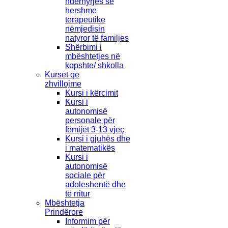
ndërhyrjes së
hershme
terapeutike
nëmjedisin
natyror të familjes
Shërbimi i
mbështetjes në
kopshte/ shkolla
Kurset qe
zhvillojme
Kursi i kërcimit
Kursi i
autonomisë
personale për
fëmijët 3-13 vjeç
Kursi i gjuhës dhe
i matematikës
Kursi i
autonomisë
sociale për
adoleshentë dhe
të rritur
Mbështetja
Prindërore
Informim për