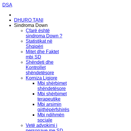
DSA
DHURO TANI
Sindroma Down
Çfarë është
sindroma Down ?
Statistikat në
Shqipëri
Mitet dhe Faktet
mbi SD
Shëndeti dhe
Kontrollet
shëndetësore
Korniza Ligjore
Mbi shërbimet
shëndetësore
Mbi shërbimet
terapeutike
Mbi arsimin
gjithëpërfshirës
Mbi ndihmën
sociale
Vetë advokimi i
personave me SD