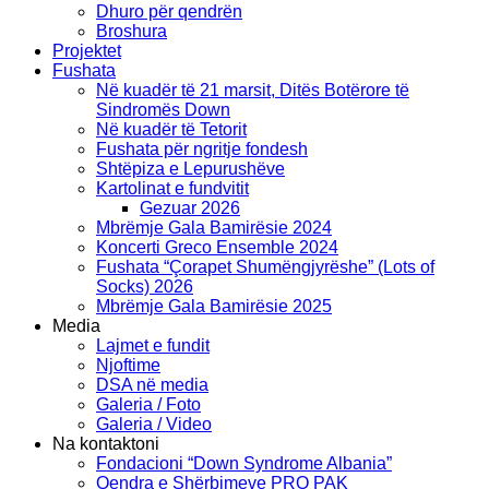
Dhuro për qendrën
Broshura
Projektet
Fushata
Në kuadër të 21 marsit, Ditës Botërore të
Sindromës Down
Në kuadër të Tetorit
Fushata për ngritje fondesh
Shtëpiza e Lepurushëve
Kartolinat e fundvitit
Gezuar 2026
Mbrëmje Gala Bamirësie 2024
Koncerti Greco Ensemble 2024
Fushata “Çorapet Shumëngjyrëshe” (Lots of
Socks) 2026
Mbrëmje Gala Bamirësie 2025
Media
Lajmet e fundit
Njoftime
DSA në media
Galeria / Foto
Galeria / Video
Na kontaktoni
Fondacioni “Down Syndrome Albania”
Qendra e Shërbimeve PRO PAK