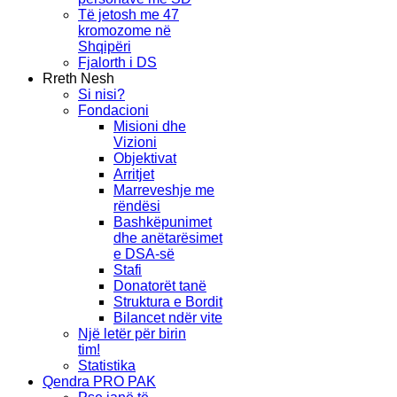
Të jetosh me 47
kromozome në
Shqipëri
Fjalorth i DS
Rreth Nesh
Si nisi?
Fondacioni
Misioni dhe
Vizioni
Objektivat
Arritjet
Marreveshje me
rëndësi
Bashkëpunimet
dhe anëtarësimet
e DSA-së
Stafi
Donatorët tanë
Struktura e Bordit
Bilancet ndër vite
Një letër për birin
tim!
Statistika
Qendra PRO PAK