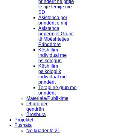
prindërit në pritje
të një fëmije me
SD
Asistenca për
prindërit e rinj
Asistenca
nëpërmjet Grupit
të Mbështetjes
Prindërore
Këshillim
individual me
psikologun
Këshillim
psikologjik
individual me
prindërit
Terapi në grup me
prindërit
Materiale/Publikime
Dhuro për
qendrën
Broshura
Projektet
Fushata
Në kuadër të 21