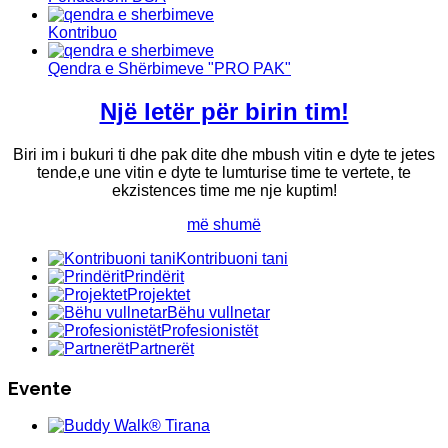
Kontribuo
Qendra e Shërbimeve "PRO PAK"
Një letër për birin tim!
Biri im i bukuri ti dhe pak dite dhe mbush vitin e dyte te jetes
tende,e une vitin e dyte te lumturise time te vertete, te
ekzistences time me nje kuptim!
më shumë
Kontribuoni tani
Prindërit
Projektet
Bëhu vullnetar
Profesionistët
Partnerët
Evente