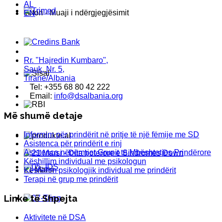
AL
Tetori - Muaji i ndërgjegjësimit
EN
Rr. "Hajredin Kumbaro",
Sauk, Nr. 5,
Tirane/Albania
Tel: +355 68 80 42 222
Email:
info@dsalbania.org
Më shumë detaje
Informim për prindërit në pritje të një fëmije me SD
Asistenca për prindërit e rinj
Asistenca nëpërmjet Grupit të Mbështetjes Prindërore
Këshillim individual me psikologun
21 Marsi
Këshillim psikologjik individual me prindërit
Terapi në grup me prindërit
Linke të Shpejta
Aktivitete në DSA