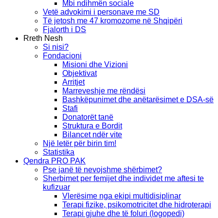
Mbi ndihmën sociale
Vetë advokimi i personave me SD
Të jetosh me 47 kromozome në Shqipëri
Fjalorth i DS
Rreth Nesh
Si nisi?
Fondacioni
Misioni dhe Vizioni
Objektivat
Arritjet
Marreveshje me rëndësi
Bashkëpunimet dhe anëtarësimet e DSA-së
Stafi
Donatorët tanë
Struktura e Bordit
Bilancet ndër vite
Një letër për birin tim!
Statistika
Qendra PRO PAK
Pse janë të nevojshme shërbimet?
Sherbimet per femijet dhe individet me aftesi te
kufizuar
Vlerësime nga ekipi multidisiplinar
Terapi fizike, psikomotricitet dhe hidroterapi
Terapi gjuhe dhe të foluri (logopedi)