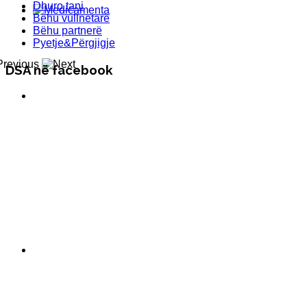
Dhuro tani
Bëhu vullnetarë
Bëhu partnerë
Pyetje&Përgjigje
DSA në facebook