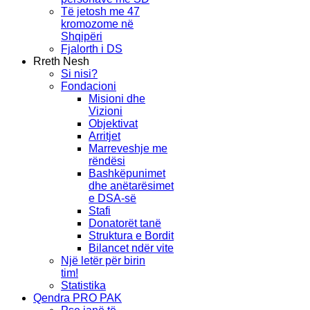
Të jetosh me 47
kromozome në
Shqipëri
Fjalorth i DS
Rreth Nesh
Si nisi?
Fondacioni
Misioni dhe
Vizioni
Objektivat
Arritjet
Marreveshje me
rëndësi
Bashkëpunimet
dhe anëtarësimet
e DSA-së
Stafi
Donatorët tanë
Struktura e Bordit
Bilancet ndër vite
Një letër për birin
tim!
Statistika
Qendra PRO PAK