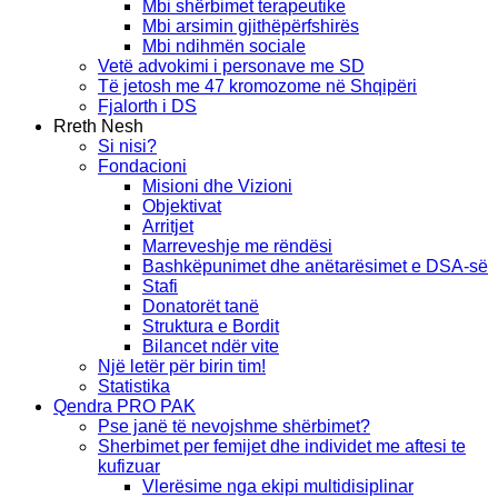
Mbi shërbimet terapeutike
Mbi arsimin gjithëpërfshirës
Mbi ndihmën sociale
Vetë advokimi i personave me SD
Të jetosh me 47 kromozome në Shqipëri
Fjalorth i DS
Rreth Nesh
Si nisi?
Fondacioni
Misioni dhe Vizioni
Objektivat
Arritjet
Marreveshje me rëndësi
Bashkëpunimet dhe anëtarësimet e DSA-së
Stafi
Donatorët tanë
Struktura e Bordit
Bilancet ndër vite
Një letër për birin tim!
Statistika
Qendra PRO PAK
Pse janë të nevojshme shërbimet?
Sherbimet per femijet dhe individet me aftesi te
kufizuar
Vlerësime nga ekipi multidisiplinar