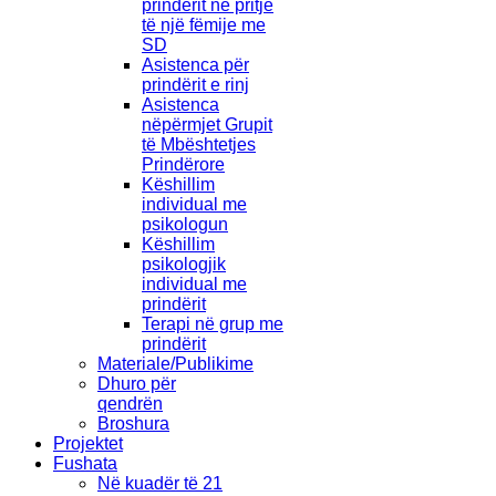
prindërit në pritje
të një fëmije me
SD
Asistenca për
prindërit e rinj
Asistenca
nëpërmjet Grupit
të Mbështetjes
Prindërore
Këshillim
individual me
psikologun
Këshillim
psikologjik
individual me
prindërit
Terapi në grup me
prindërit
Materiale/Publikime
Dhuro për
qendrën
Broshura
Projektet
Fushata
Në kuadër të 21