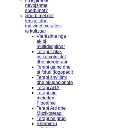
Pse janë të
nevojshme
shërbimet?
Sherbimet per
femijet dhe
individet me aftesi
te kufizuar
Vlerësime nga
ekipi
multidisiplinar
Terapi fizike,
psikomotricitet
dhe hidroterapi
Terapi gjuhe dhe
të foluri (logopedi)
Terapi zhvillimi
dhe okupacionale
Terapi ABA
Terapi me
metodën
Floortime
Terapi Arti dhe
Muzikoterapi
Terapi në grup
Shërbimi i