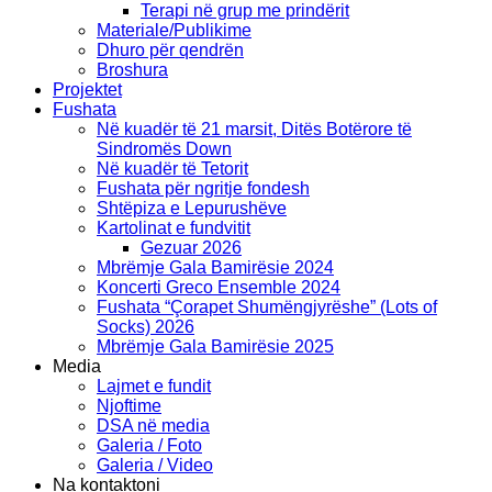
Terapi në grup me prindërit
Materiale/Publikime
Dhuro për qendrën
Broshura
Projektet
Fushata
Në kuadër të 21 marsit, Ditës Botërore të
Sindromës Down
Në kuadër të Tetorit
Fushata për ngritje fondesh
Shtëpiza e Lepurushëve
Kartolinat e fundvitit
Gezuar 2026
Mbrëmje Gala Bamirësie 2024
Koncerti Greco Ensemble 2024
Fushata “Çorapet Shumëngjyrëshe” (Lots of
Socks) 2026
Mbrëmje Gala Bamirësie 2025
Media
Lajmet e fundit
Njoftime
DSA në media
Galeria / Foto
Galeria / Video
Na kontaktoni