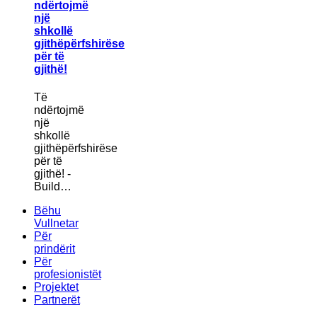
ndërtojmë
një
shkollë
gjithëpërfshirëse
për të
gjithë!
Të
ndërtojmë
një
shkollë
gjithëpërfshirëse
për të
gjithë! -
Build…
Bëhu
Vullnetar
Për
prindërit
Për
profesionistët
Projektet
Partnerët