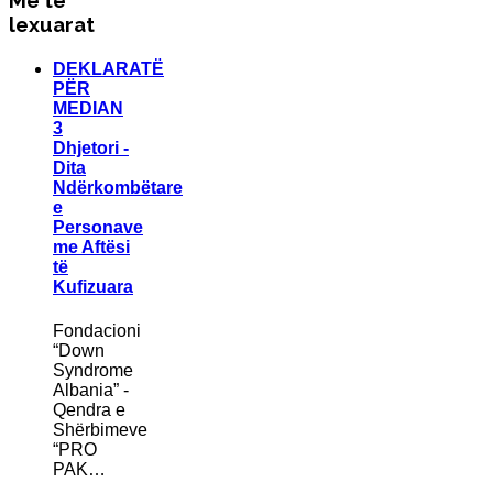
lexuarat
DEKLARATË
PËR
MEDIAN
3
Dhjetori -
Dita
Ndërkombëtare
e
Personave
me Aftësi
të
Kufizuara
Fondacioni
“Down
Syndrome
Albania” -
Qendra e
Shërbimeve
“PRO
PAK…