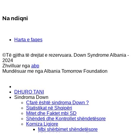
Na ndiqni
Harta e faqes
©Të gjitha të drejtat e rezervuara. Down Syndrome Albania -
2024
Zhvilluar nga
abp
Mundësuar me nga Albania Tomorrow Foundation
DHURO TANI
Sindroma Down
Çfarë është sindroma Down ?
Statistikat në Shqipëri
Mitet dhe Faktet mbi SD
Shëndeti dhe Kontrollet shëndetësore
Korniza Ligjore
Mbi shërbimet shëndetësore