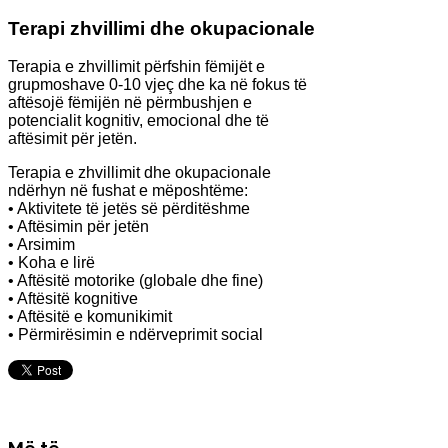
Terapi zhvillimi dhe okupacionale
Terapia e zhvillimit përfshin fëmijët e
grupmoshave 0-10 vjeç dhe ka në fokus të
aftësojë fëmijën në përmbushjen e
potencialit kognitiv, emocional dhe të
aftësimit për jetën.
Terapia e zhvillimit dhe okupacionale
ndërhyn në fushat e mëposhtëme:
• Aktivitete të jetës së përditëshme
• Aftësimin për jetën
• Arsimim
• Koha e lirë
• Aftësitë motorike (globale dhe fine)
• Aftësitë kognitive
• Aftësitë e komunikimit
• Përmirësimin e ndërveprimit social
Më të