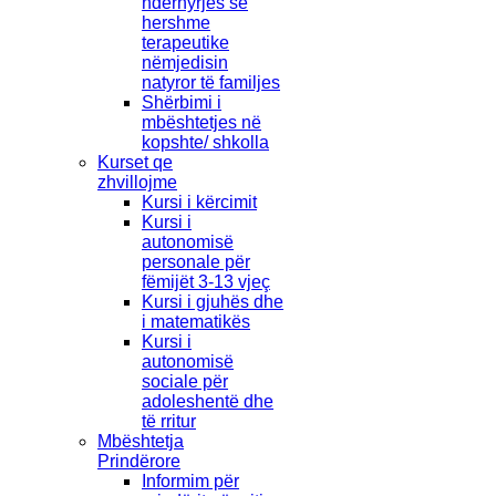
ndërhyrjes së
hershme
terapeutike
nëmjedisin
natyror të familjes
Shërbimi i
mbështetjes në
kopshte/ shkolla
Kurset qe
zhvillojme
Kursi i kërcimit
Kursi i
autonomisë
personale për
fëmijët 3-13 vjeç
Kursi i gjuhës dhe
i matematikës
Kursi i
autonomisë
sociale për
adoleshentë dhe
të rritur
Mbështetja
Prindërore
Informim për