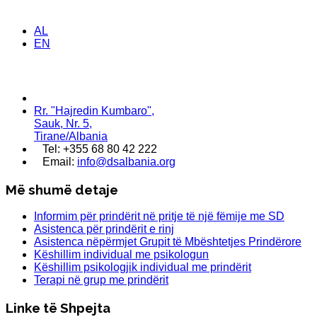
AL
EN
Rr. "Hajredin Kumbaro",
Sauk, Nr. 5,
Tirane/Albania
Tel: +355 68 80 42 222
Email:
info@dsalbania.org
Më shumë detaje
Informim për prindërit në pritje të një fëmije me SD
Asistenca për prindërit e rinj
Asistenca nëpërmjet Grupit të Mbështetjes Prindërore
Këshillim individual me psikologun
Këshillim psikologjik individual me prindërit
Terapi në grup me prindërit
Linke të Shpejta