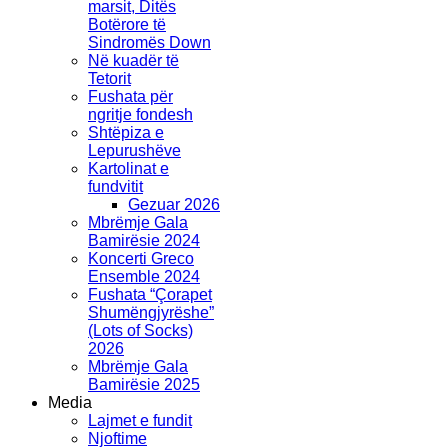
marsit, Ditës
Botërore të
Sindromës Down
Në kuadër të
Tetorit
Fushata për
ngritje fondesh
Shtëpiza e
Lepurushëve
Kartolinat e
fundvitit
Gezuar 2026
Mbrëmje Gala
Bamirësie 2024
Koncerti Greco
Ensemble 2024
Fushata “Çorapet
Shumëngjyrëshe”
(Lots of Socks)
2026
Mbrëmje Gala
Bamirësie 2025
Media
Lajmet e fundit
Njoftime