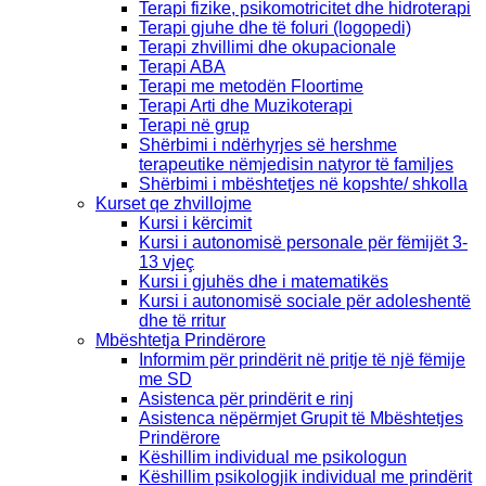
Terapi fizike, psikomotricitet dhe hidroterapi
Terapi gjuhe dhe të foluri (logopedi)
Terapi zhvillimi dhe okupacionale
Terapi ABA
Terapi me metodën Floortime
Terapi Arti dhe Muzikoterapi
Terapi në grup
Shërbimi i ndërhyrjes së hershme
terapeutike nëmjedisin natyror të familjes
Shërbimi i mbështetjes në kopshte/ shkolla
Kurset qe zhvillojme
Kursi i kërcimit
Kursi i autonomisë personale për fëmijët 3-
13 vjeç
Kursi i gjuhës dhe i matematikës
Kursi i autonomisë sociale për adoleshentë
dhe të rritur
Mbështetja Prindërore
Informim për prindërit në pritje të një fëmije
me SD
Asistenca për prindërit e rinj
Asistenca nëpërmjet Grupit të Mbështetjes
Prindërore
Këshillim individual me psikologun
Këshillim psikologjik individual me prindërit