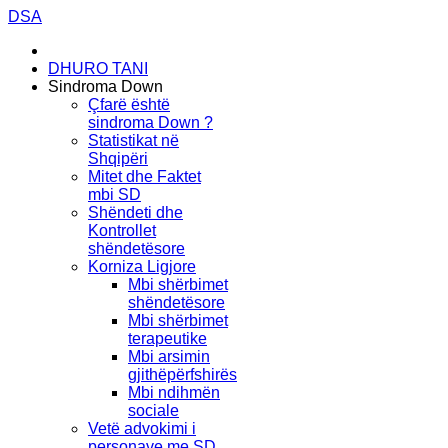
DSA
DHURO TANI
Sindroma Down
Çfarë është
sindroma Down ?
Statistikat në
Shqipëri
Mitet dhe Faktet
mbi SD
Shëndeti dhe
Kontrollet
shëndetësore
Korniza Ligjore
Mbi shërbimet
shëndetësore
Mbi shërbimet
terapeutike
Mbi arsimin
gjithëpërfshirës
Mbi ndihmën
sociale
Vetë advokimi i
personave me SD