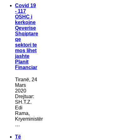
Covid 19
- 117
OSHC i
kerkojne
Qeverise
Shqiptare
qe
sektori te
mos lihet
jashte
Planit
Financiar
Tiranë, 24
Mars
2020
Drejtuar:
SH.T.Z.
Edi
Rama,
Kryeministër
…
Të