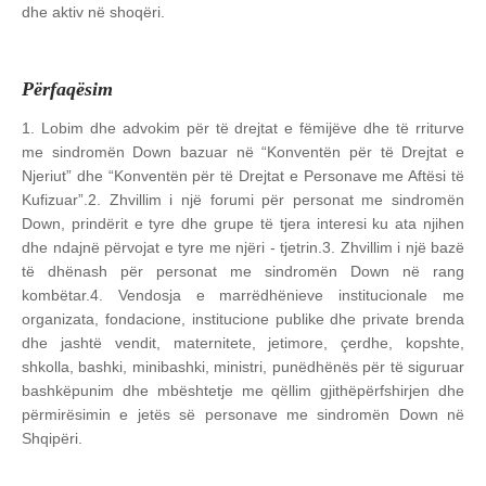
dhe aktiv në shoqëri.
Përfaqësim
1. Lobim dhe advokim për të drejtat e fëmijëve dhe të rriturve
me sindromën Down bazuar në “Konventën për të Drejtat e
Njeriut” dhe “Konventën për të Drejtat e Personave me Aftësi të
Kufizuar”.
2. Zhvillim i një forumi për personat me sindromën
Down, prindërit e tyre dhe grupe të tjera interesi ku ata njihen
dhe ndajnë përvojat e tyre me njëri - tjetrin.
3. Zhvillim i një bazë
të dhënash për personat me sindromën Down në rang
kombëtar.
4. Vendosja e marrëdhënieve institucionale me
organizata, fondacione, institucione publike dhe private brenda
dhe jashtë vendit, maternitete, jetimore, çerdhe, kopshte,
shkolla, bashki, minibashki, ministri, punëdhënës për të siguruar
bashkëpunim dhe mbështetje me qëllim gjithëpërfshirjen dhe
përmirësimin e jetës së personave me sindromën Down në
Shqipëri.