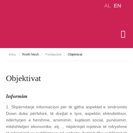
AL
EN
Kreu
/
Rreth Nesh
/
Fondacioni
/
Objektivat
Objektivat
Informim
1. Shpërndarje informacioni për të gjitha aspektet e sindromës
Down duke përfshirë, të drejtat e tyre, aspektin shëndetësor,
ndërhyrjen e hershme, arsimimin, kujdesin social, punësimin,
mbështetjen ekonomike, etj…, nëpërmjet mjeteve të ndryshme