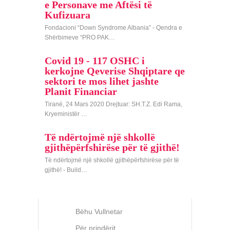
e Personave me Aftësi të
Kufizuara
Fondacioni “Down Syndrome Albania” - Qendra e
Shërbimeve “PRO PAK…
Covid 19 - 117 OSHC i
kerkojne Qeverise Shqiptare qe
sektori te mos lihet jashte
Planit Financiar
Tiranë, 24 Mars 2020 Drejtuar: SH.T.Z. Edi Rama,
Kryeministër …
Të ndërtojmë një shkollë
gjithëpërfshirëse për të gjithë!
Të ndërtojmë një shkollë gjithëpërfshirëse për të
gjithë! - Build…
Bëhu Vullnetar
Për prindërit