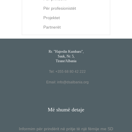
Për profesionistët
Projektet
Partnerët
Rr. "Hajredin Kumbaro",
Sauk, Nr. 5,
Tirane/Albania
Tel: +355 68 80 42 222
Email:
info@dsalbania.org
Më shumë detaje
Informim për prindërit në pritje të një fëmije me SD