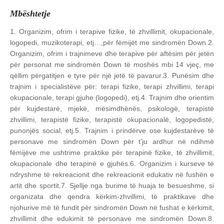
Mbështetje
1. Organizim, ofrim i terapive fizike, të zhvillimit, okupacionale,
logopedi, muzikoterapi, etj…,për fëmijët me sindromën Down.
2.
Organizim, ofrim i trajnimeve dhe terapive për aftësim për jetën
për personat me sindromën Down të moshës mbi 14 vjeç, me
qëllim përgatitjen e tyre për një jetë të pavarur.
3. Punësim dhe
trajnim i specialistëve për: terapi fizike, terapi zhvillimi, terapi
okupacionale, terapi gjuhe (logopedi), etj.
4. Trajnim dhe orientim
për kujdestarë, mjekë, mësimdhënës, psikologë, terapistë
zhvillimi, terapistë fizike, terapistë okupacionalë, logopedistë,
punonjës social, etj.
5. Trajnim i prindërve ose kujdestarëve të
personave me sindromën Down për t’ju ardhur në ndihmë
fëmijëve me ushtrime praktike për terapinë fizike, të zhvillimit,
okupacionale dhe terapinë e gjuhës.
6. Organizim i kurseve të
ndryshme të rekreacionit dhe rekreacionit edukativ në fushën e
artit dhe sportit.
7. Sjellje nga burime të huaja te besueshme, si
organizata dhe qendra kërkim-zhvillimi, të praktikave dhe
njohurive më të fundit për sindromën Down në fushat e kërkimit,
zhvillimit dhe edukimit të personave me sindromën Down.
8.