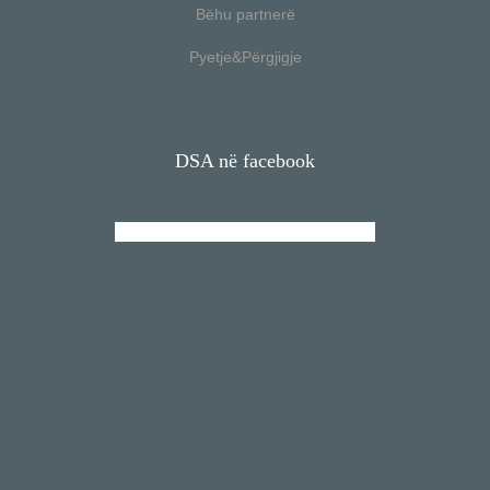
Bëhu partnerë
Pyetje&Përgjigje
DSA në facebook