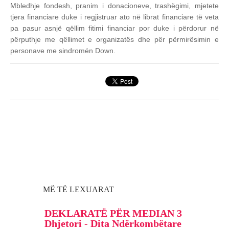
Mbledhje fondesh, pranim i donacioneve, trashëgimi, mjetete
tjera financiare duke i regjistruar ato në librat financiare të veta
pa pasur asnjë qëllim fitimi financiar por duke i përdorur në
përputhje me qëllimet e organizatës dhe për përmirësimin e
personave me sindromën Down.
MË TË LEXUARAT
DEKLARATË PËR MEDIAN 3
Dhjetori - Dita Ndërkombëtare