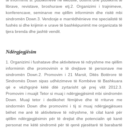
të informimit si: publikimeve në website, botimit dhe publikimit të
librave, revistave, broshurave etj.
2. Organizimi i trajnimeve,
konferencave, seminarve me qëllim informimin dhe risitë mbi
sindromën Down.
3. Vendosje e marrëdhënieve me specialistë të
fushës si dhe krijimin e urave të bashkëpunimit me organizata të
tjera brenda dhe jashtë vendit.
Ndërgjegjësim
1. Organizimi i fushatave dhe aktiviteteve të ndryshme me qëllim
informimin dhe promovimin e të drejtave të personave me
sindromën Down.
2. Promovim i 21 Marsit, Ditës Botërore të
Sindromës Down sipas udhëzimeve të Kombëve të Bashkuara
që e vëzhgojnë këtë ditë zyrtarisht që prej vitit 2012.
3.
Promovim i muajit Tetor si muaj i ndërgjegjësimit mbi sindromën
Down. Muaji tetor i dedikohet fëmijëve dhe të rriturve me
sindormën Down dhe promovimi i tij si muaj ndërgjegjësues
bëhet me anë të aktiviteteve të ndryshme, të cilat kanë për
qëllim ndërgjegjësimin për të drejtat dhe potencialin që kanë
personat me këtë sindromë për të qenë pjesëtarë të barabartë