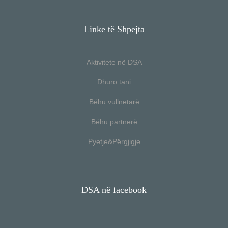
Linke të Shpejta
Aktivitete në DSA
Dhuro tani
Bëhu vullnetarë
Bëhu partnerë
Pyetje&Përgjigje
DSA në facebook