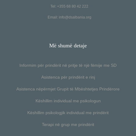
Tel: +355 68 80 42 222
Email:
info@dsalbania.org
Më shumë detaje
Informim për prindërit në pritje të një fëmije me SD
Asistenca për prindërit e rinj
Asistenca nëpërmjet Grupit të Mbështetjes Prindërore
Këshillim individual me psikologun
Këshillim psikologjik individual me prindërit
Terapi në grup me prindërit