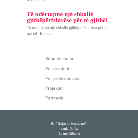
Kryeministër …
Të ndërtojmë një shkollë
gjithëpërfshirëse për të gjithë!
Të ndërtojmë një shkollë gjithëpërfshirëse për të
gjithë! - Build…
Bëhu Vullnetar
Për prindërit
Për profesionistët
Projektet
Partnerët
Rr. "Hajredin Kumbaro",
Sauk, Nr. 5,
Tirane/Albania