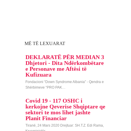
MË TË LEXUARAT
DEKLARATË PËR MEDIAN 3
Dhjetori - Dita Ndërkombëtare
e Personave me Aftësi të
Kufizuara
Fondacioni “Down Syndrome Albania” - Qendra e
Shërbimeve “PRO PAK…
Covid 19 - 117 OSHC i
kerkojne Qeverise Shqiptare qe
sektori te mos lihet jashte
Planit Financiar
Tiranë, 24 Mars 2020 Drejtuar: SH.T.Z. Edi Rama,