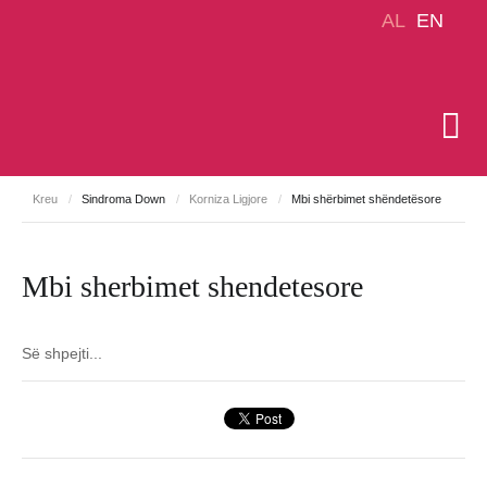
AL
EN
Kreu
/
Sindroma Down
/
Korniza Ligjore
/
Mbi shërbimet shëndetësore
Mbi sherbimet shendetesore
Së shpejti...