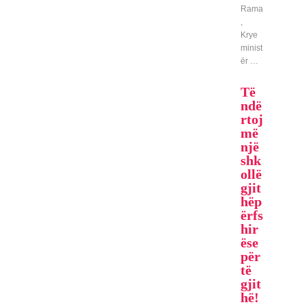
Rama
,
Krye
minist
ër …
Të
ndë
rtoj
më
një
shk
ollë
gjit
hëp
ërfs
hir
ëse
për
të
gjit
hë!