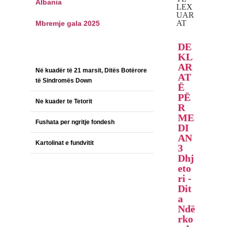
Albania
LEX
UAR
AT
Mbremje gala 2025
DE
KL
AR
Në kuadër të 21 marsit, Ditës Botërore
AT
të Sindromës Down
Ë
PË
Ne kuader te Tetorit
R
ME
Fushata per ngritje fondesh
DI
AN
Kartolinat e fundvitit
3
Dhj
eto
ri -
Dit
a
Ndë
rko