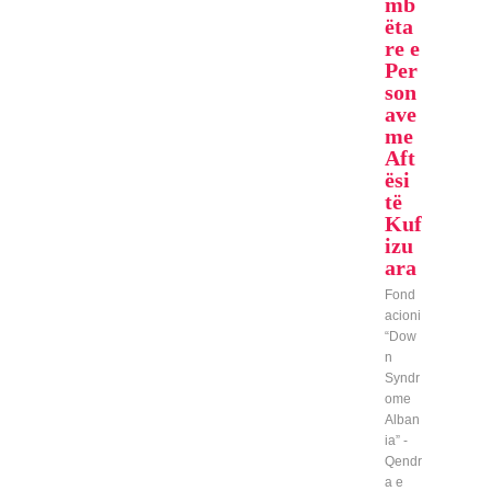
mb
ëta
re e
Per
son
ave
me
Aft
ësi
të
Kuf
izu
ara
Fond
acioni
“Dow
n
Syndr
ome
Alban
ia” -
Qendr
a e