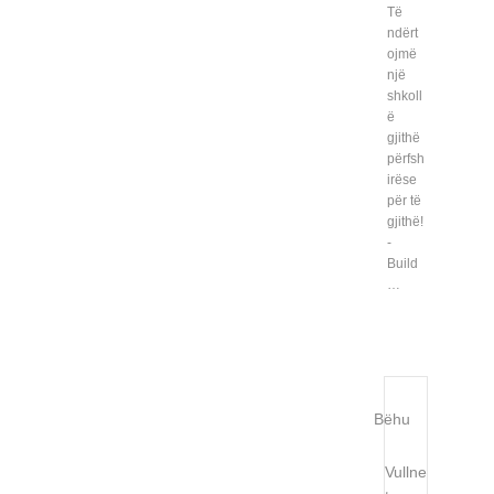
Të
ndërt
ojmë
një
shkoll
ë
gjithë
përfsh
irëse
për të
gjithë!
-
Build
…
Bëhu
Vullne