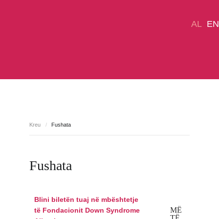
AL
EN
DHURO TANI
Sindroma Down
Rreth Nesh
Kreu
/
Fushata
Qendra PRO PAK
Projektet
Fushata
Media
Fushata
Na kontaktoni
Blini biletën tuaj në mbështetje
MË
të Fondacionit Down Syndrome
TË