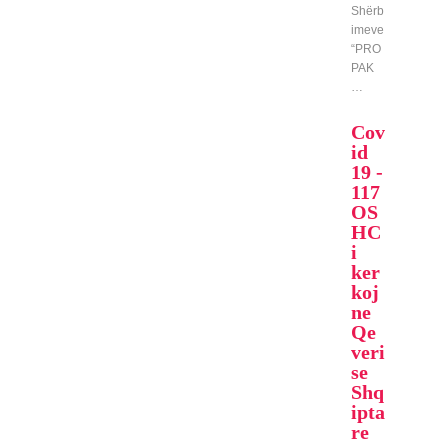
Shërb
imeve
“PRO
PAK
…
Cov
id
19 -
117
OS
HC
i
ker
koj
ne
Qe
veri
se
Shq
ipta
re