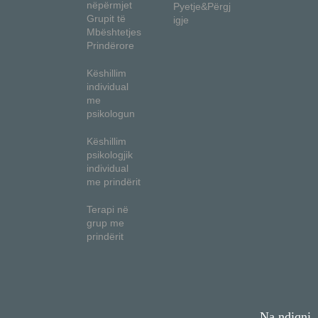
nëpërmjet
Pyetje&Përgj
Grupit të
igje
Mbështetjes
Prindërore
Këshillim
individual
me
psikologun
Këshillim
psikologjik
individual
me prindërit
Terapi në
grup me
prindërit
Na ndiqni