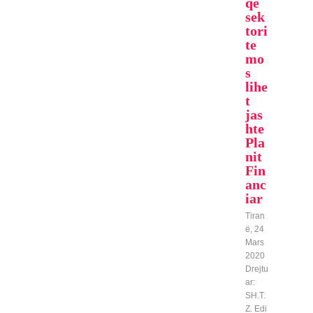
qe
sek
tori
te
mo
s
lihe
t
jas
hte
Pla
nit
Fin
anc
iar
Tiran
ë, 24
Mars
2020
Drejtu
ar:
SH.T.
Z. Edi