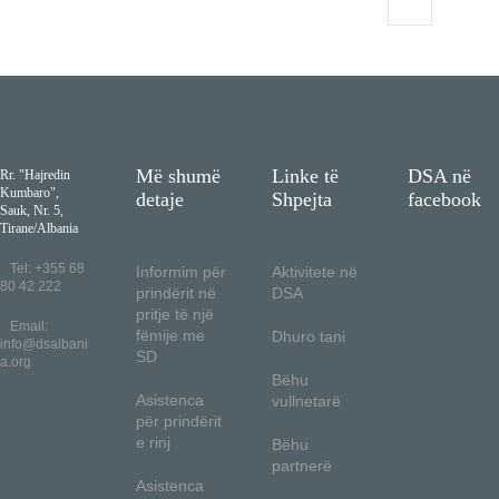
Më shumë
Linke të
DSA në
Rr. "Hajredin
Kumbaro",
detaje
Shpejta
facebook
Sauk, Nr. 5,
Tirane/Albania
Tel: +355 68
Informim për
Aktivitete në
80 42 222
prindërit në
DSA
pritje të një
Email:
fëmije me
Dhuro tani
info@dsalbani
SD
a.org
Bëhu
Asistenca
vullnetarë
për prindërit
e rinj
Bëhu
partnerë
Asistenca