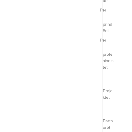
tar
Për
prind
ërit
Për
profe
sionis
tët
Proje
ktet
Partn
erët