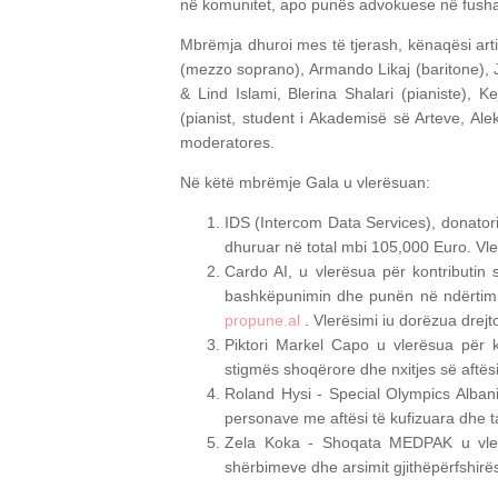
në komunitet, apo punës advokuese në fusha t
Mbrëmja dhuroi mes të tjerash, kënaqësi artist
(mezzo soprano), Armando Likaj (baritone), J
& Lind Islami, Blerina Shalari (pianiste), 
(pianist, student i Akademisë së Arteve, Alek
moderatores.
Në këtë mbrëmje Gala u vlerësuan:
IDS (Intercom Data Services), donatori
dhuruar në total mbi 105,000 Euro. Vle
Cardo AI, u vlerësua për kontributin
bashkëpunimin dhe punën në ndërtimin
propune.al
. Vlerësimi iu dorëzua drejt
Piktori Markel Capo u vlerësua për k
stigmës shoqërore dhe nxitjes së aftë
Roland Hysi - Special Olympics Alban
personave me aftësi të kufizuara dhe ta
Zela Koka - Shoqata MEDPAK u vlerë
shërbimeve dhe arsimit gjithëpërfshirës