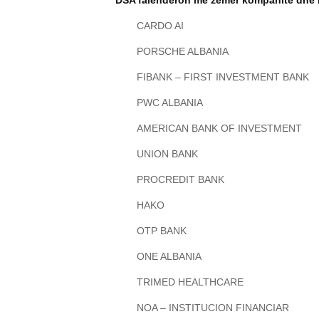
DSA falenderon me zemër kompanitë dhe i
CARDO AI
PORSCHE ALBANIA
FIBANK – FIRST INVESTMENT BANK
PWC ALBANIA
AMERICAN BANK OF INVESTMENT
UNION BANK
PROCREDIT BANK
HAKO
OTP BANK
ONE ALBANIA
TRIMED HEALTHCARE
NOA – INSTITUCION FINANCIAR