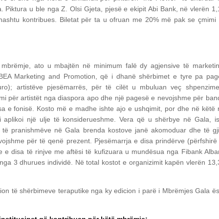
 Piktura u ble nga Z. Olsi Gjeta, pjesë e ekipit Abi Bank, në vlerën 1
ithashtu kontribues. Biletat për ta u ofruan me 20% më pak se çmimi
aj mbrëmje, ato u mbajtën në minimum falë dy agjensive të marketi
BEA Marketing and Promotion, që i dhanë shërbimet e tyre pa pag
uro); artistëve pjesëmarrës, për të cilët u mbuluan veç shpenzim
dimi për artistët nga diaspora apo dhe një pagesë e nevojshme për ba
a e fonisë. Kosto më e madhe ishte ajo e ushqimit, por dhe në këtë 
aplikoi një ulje të konsiderueshme. Vera që u shërbye në Gala, i
s të pranishmëve në Gala brenda kostove janë akomoduar dhe të gj
evojshme për të qenë prezent. Pjesëmarrja e disa prindërve (përfshirë
he e disa të rinjve me aftësi të kufizuara u mundësua nga Fibank Alba
ga 3 dhurues individë. Në total kostot e organizimit kapën vlerën 13
ion të shërbimeve teraputike nga ky edicion i parë i Mbrëmjes Gala ë