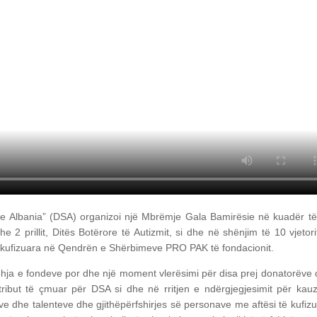
e Albania” (DSA) organizoi një Mbrëmje Gala Bamirësie në kuadër t
2 prillit, Ditës Botërore të Autizmit, si dhe në shënjim të 10 vjetori
të kufizuara në Qendrën e Shërbimeve PRO PAK të fondacionit.
dhja e fondeve por dhe një moment vlerësimi për disa prej donatorëve
ribut të çmuar për DSA si dhe në rritjen e ndërgjegjesimit për kau
e dhe talenteve dhe gjithëpërfshirjes së personave me aftësi të kufiz