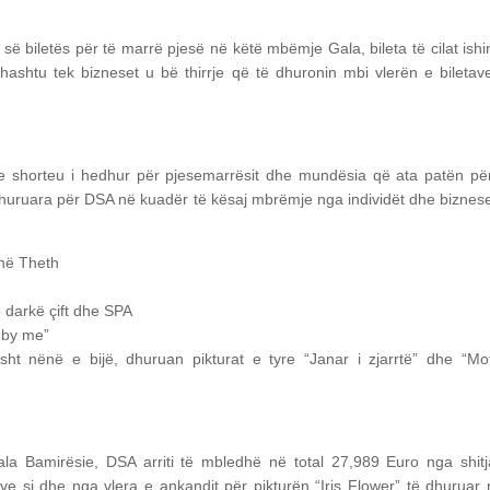
së biletës për të marrë pjesë në këtë mbëmje Gala, bileta të cilat ishi
thashtu tek bizneset u bë thirrje që të dhuronin mbi vlerën e biletav
e shorteu i hedhur për pjesemarrësit dhe mundësia që ata patën pë
të dhuruara për DSA në kuadër të kësaj mbrëmje nga individët dhe biznese
 në Theth
 darkë çift dhe SPA
d by me”
ht nënë e bijë, dhuruan pikturat e tyre “Janar i zjarrtë” dhe “Mo
la Bamirësie, DSA arriti të mbledhë në total 27,989 Euro nga shit
ve si dhe nga vlera e ankandit për pikturën “Iris Flower” të dhuruar