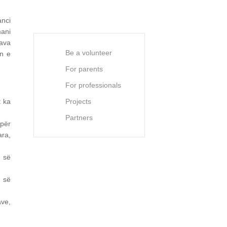
anci
mani
rava
Be a volunteer
in e
For parents
For professionals
Projects
t ka
Partners
 për
ara,
s së
s së
ve,