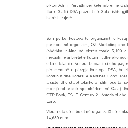
piktori Admir Përvathi për këtë mbrëmje Gala.
Euro. Stafi i DSA prezent në Gala, ishte gj
blerësit e tjerë.
Sa i përket kostove të organizimit të kës
partnere në organizim, OZ Marketing dhe 
(shërbim in-kind në vlerën totale 5,100 e
nevojshme si biletat e fluturimit dhe akomo
e Lind Islami e Venera Lumani, si dhe pages
për menunë e përzgjedhur nga DSA, hoteli 
kontribut dhe kortezi e Kantinës Çobo. Me
arsistët dhe stafet teknike e ndihmëse të n
me një rol artistik apo shërbimi në Gala) d
OTP Bank, FSHF, Century 21 Astoria si dhe n
Euro.
Vlera neto që mbetet në organizatë në funks
14,689 euro.