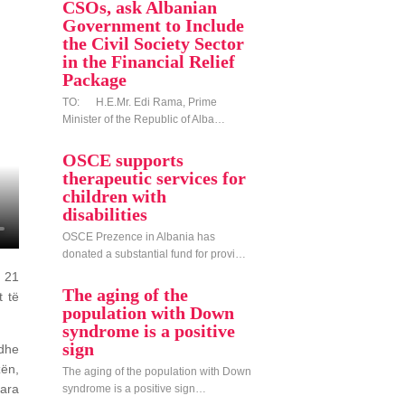
CSOs, ask Albanian
Government to Include
the Civil Society Sector
in the Financial Relief
Package
TO: H.E.Mr. Edi Rama, Prime
Minister of the Republic of Alba…
OSCE supports
therapeutic services for
children with
disabilities
OSCE Prezence in Albania has
donated a substantial fund for provi…
ë 21
The aging of the
t të
population with Down
syndrome is a positive
sign
 dhe
zën,
The aging of the population with Down
uara
syndrome is a positive sign…