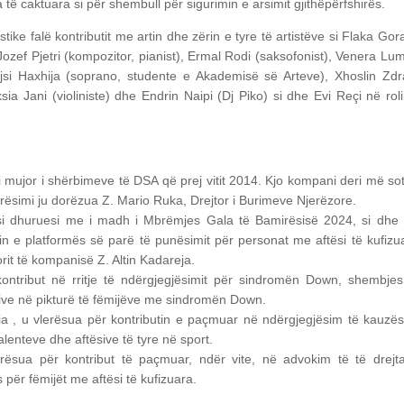
ë caktuara si për shembull për sigurimin e arsimit gjithëpërfshirës.
ike falë kontributit me artin dhe zërin e tyre të artistëve si Flaka Gor
ozef Pjetri (kompozitor, pianist), Ermal Rodi (saksofonist), Venera Lu
Kejsi Haxhija (soprano, studente e Akademisë së Arteve), Xhoslin Zd
sia Jani (violiniste) dhe Endrin Naipi (Dj Piko) si dhe Evi Reçi në rol
 mujor i shërbimeve të DSA që prej vitit 2014. Kjo kompani deri më so
rësimi ju dorëzua Z. Mario Ruka, Drejtor i Burimeve Njerëzore.
 si dhuruesi me i madh i Mbrëmjes Gala të Bamirësisë 2024, si dhe
 e platformës së parë të punësimit për personat me aftësi të kufizu
orit të kompanisë Z. Altin Kadareja.
ontribut në rritje të ndërgjegjësimit për sindromën Down, shembje
sive në pikturë të fëmijëve me sindromën Down.
ia , u vlerësua për kontributin e paçmuar në ndërgjegjësim të kauzë
lenteve dhe aftësive të tyre në sport.
sua për kontribut të paçmuar, ndër vite, në advokim të të drejta
 për fëmijët me aftësi të kufizuara.