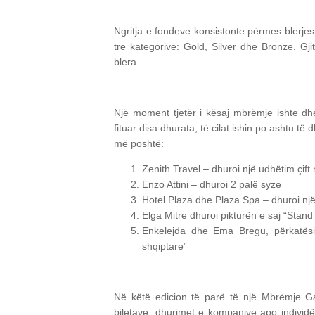
Ngritja e fondeve konsistonte përmes blerjes 
tre kategorive: Gold, Silver dhe Bronze. Gji
blera.
Një moment tjetër i kësaj mbrëmje ishte dh
fituar disa dhurata, të cilat ishin po ashtu 
më poshtë:
Zenith Travel – dhuroi një udhëtim çift
Enzo Attini – dhuroi 2 palë syze
Hotel Plaza dhe Plaza Spa – dhuroi një
Elga Mitre dhuroi pikturën e saj “Stan
Enkelejda dhe Ema Bregu, përkatësis
shqiptare”
Në këtë edicion të parë të një Mbrëmje Ga
biletave, dhurimet e kompanive apo individë