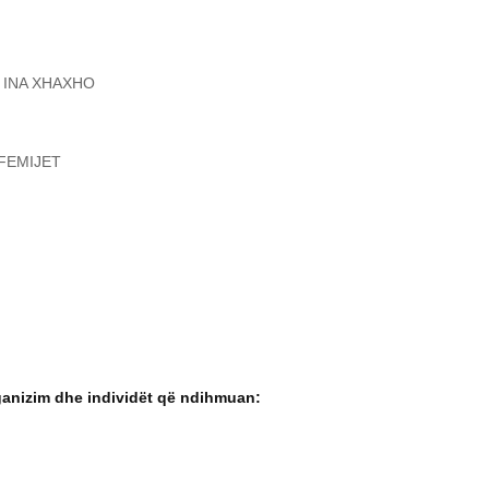
. INA XHAXHO
FEMIJET
ganizim dhe individët që ndihmuan: