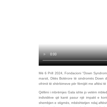
Më 6 Prill 2024, Fondacioni “Down Syndrom
marsit, Ditës Botërore të sindromës Down dhe 
ofrimit të shërbimeve për fëmijët me aftësi 
Qëllimi i mbrëmjes Gala ishte jo vetëm mble
individëve që kanë pasur një impakt e kont
shembjen e stigmës, mbështetjen ndaj aftësiv