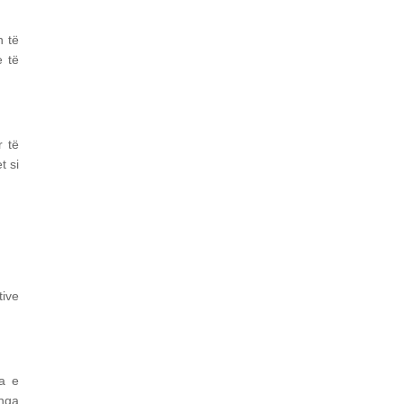
n të
e të
r të
t si
tive
ja e
 nga