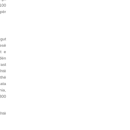
,100
 për
ngut
esë
et e
ndën
rast
shtë
ithë
 ata
nia,
,300
shtë