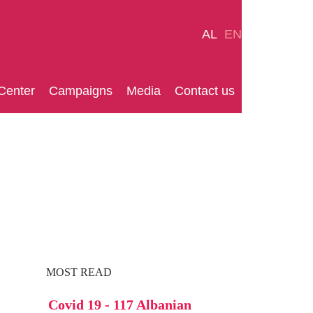
AL
EN
Center
Campaigns
Media
Contact us
MOST READ
Covid 19 - 117 Albanian